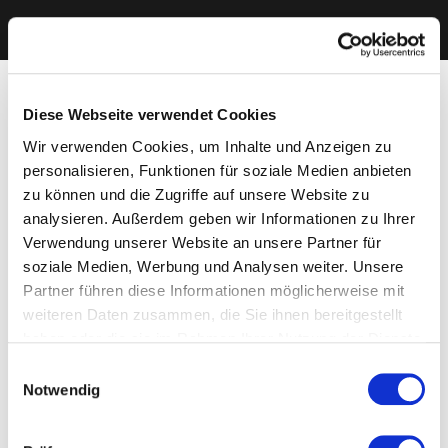
Diese Webseite verwendet Cookies
Wir verwenden Cookies, um Inhalte und Anzeigen zu
personalisieren, Funktionen für soziale Medien anbieten
zu können und die Zugriffe auf unsere Website zu
analysieren. Außerdem geben wir Informationen zu Ihrer
Verwendung unserer Website an unsere Partner für
soziale Medien, Werbung und Analysen weiter. Unsere
Partner führen diese Informationen möglicherweise mit
weiteren Daten zusammen, die Sie ihnen bereitgestellt
haben oder die sie im Rahmen Ihrer Nutzung der Dienste
gesammelt haben. Sie geben Einwilligung zu unseren
Einwilligungsauswahl
Cookies, wenn Sie unsere Webseite weiterhin nutzen.
Notwendig