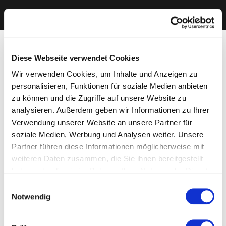
Diese Webseite verwendet Cookies
Wir verwenden Cookies, um Inhalte und Anzeigen zu
personalisieren, Funktionen für soziale Medien anbieten
zu können und die Zugriffe auf unsere Website zu
analysieren. Außerdem geben wir Informationen zu Ihrer
Verwendung unserer Website an unsere Partner für
soziale Medien, Werbung und Analysen weiter. Unsere
Partner führen diese Informationen möglicherweise mit
weiteren Daten zusammen, die Sie ihnen bereitgestellt
haben oder die sie im Rahmen Ihrer Nutzung der Dienste
gesammelt haben. Sie geben Einwilligung zu unseren
Einwilligungsauswahl
Cookies, wenn Sie unsere Webseite weiterhin nutzen.
Notwendig