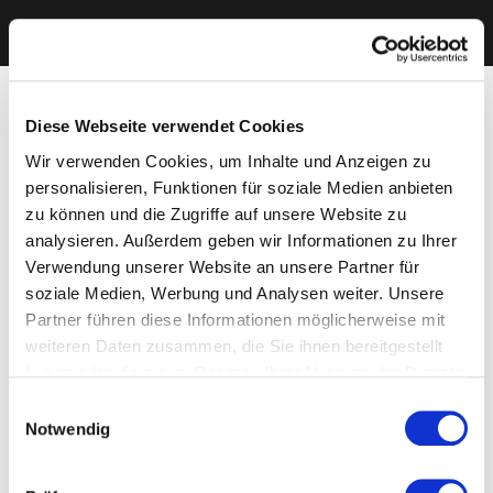
Diese Webseite verwendet Cookies
Wir verwenden Cookies, um Inhalte und Anzeigen zu
personalisieren, Funktionen für soziale Medien anbieten
zu können und die Zugriffe auf unsere Website zu
analysieren. Außerdem geben wir Informationen zu Ihrer
Verwendung unserer Website an unsere Partner für
soziale Medien, Werbung und Analysen weiter. Unsere
Partner führen diese Informationen möglicherweise mit
weiteren Daten zusammen, die Sie ihnen bereitgestellt
haben oder die sie im Rahmen Ihrer Nutzung der Dienste
gesammelt haben. Sie geben Einwilligung zu unseren
Einwilligungsauswahl
Cookies, wenn Sie unsere Webseite weiterhin nutzen.
Notwendig