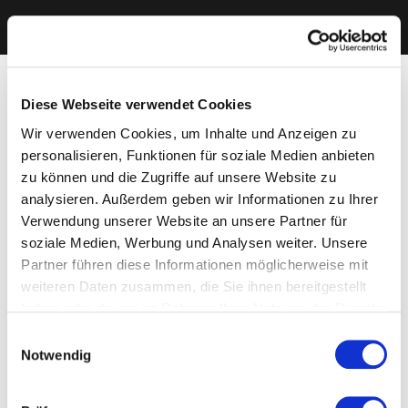
Diese Webseite verwendet Cookies
Wir verwenden Cookies, um Inhalte und Anzeigen zu
personalisieren, Funktionen für soziale Medien anbieten
zu können und die Zugriffe auf unsere Website zu
analysieren. Außerdem geben wir Informationen zu Ihrer
Verwendung unserer Website an unsere Partner für
soziale Medien, Werbung und Analysen weiter. Unsere
Partner führen diese Informationen möglicherweise mit
weiteren Daten zusammen, die Sie ihnen bereitgestellt
haben oder die sie im Rahmen Ihrer Nutzung der Dienste
gesammelt haben. Sie geben Einwilligung zu unseren
Einwilligungsauswahl
Cookies, wenn Sie unsere Webseite weiterhin nutzen.
Notwendig