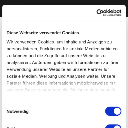
Diese Webseite verwendet Cookies
Wir verwenden Cookies, um Inhalte und Anzeigen zu
personalisieren, Funktionen für soziale Medien anbieten
zu können und die Zugriffe auf unsere Website zu
analysieren. Außerdem geben wir Informationen zu Ihrer
Verwendung unserer Website an unsere Partner für
soziale Medien, Werbung und Analysen weiter. Unsere
Partner führen diese Informationen möglicherweise mit
weiteren Daten zusammen, die Sie ihnen bereitgestellt
haben oder die sie im Rahmen Ihrer Nutzung der Dienste
gesammelt haben. Sie geben Einwilligung zu unseren
Einwilligungsauswahl
Cookies, wenn Sie unsere Webseite weiterhin nutzen.
Notwendig