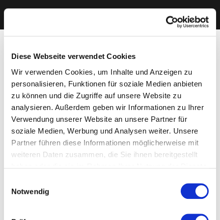
Diese Webseite verwendet Cookies
Wir verwenden Cookies, um Inhalte und Anzeigen zu
personalisieren, Funktionen für soziale Medien anbieten
zu können und die Zugriffe auf unsere Website zu
analysieren. Außerdem geben wir Informationen zu Ihrer
Verwendung unserer Website an unsere Partner für
soziale Medien, Werbung und Analysen weiter. Unsere
Partner führen diese Informationen möglicherweise mit
weiteren Daten zusammen, die Sie ihnen bereitgestellt
haben oder die sie im Rahmen Ihrer Nutzung der Dienste
gesammelt haben. Sie geben Einwilligung zu unseren
Einwilligungsauswahl
Cookies, wenn Sie unsere Webseite weiterhin nutzen.
Notwendig