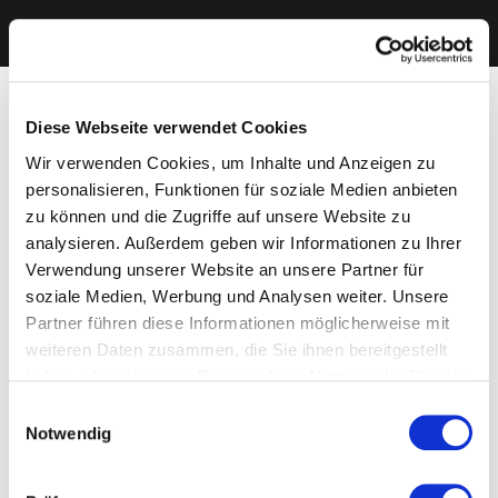
Diese Webseite verwendet Cookies
Wir verwenden Cookies, um Inhalte und Anzeigen zu
personalisieren, Funktionen für soziale Medien anbieten
zu können und die Zugriffe auf unsere Website zu
analysieren. Außerdem geben wir Informationen zu Ihrer
Verwendung unserer Website an unsere Partner für
soziale Medien, Werbung und Analysen weiter. Unsere
Partner führen diese Informationen möglicherweise mit
weiteren Daten zusammen, die Sie ihnen bereitgestellt
haben oder die sie im Rahmen Ihrer Nutzung der Dienste
gesammelt haben. Sie geben Einwilligung zu unseren
Einwilligungsauswahl
Cookies, wenn Sie unsere Webseite weiterhin nutzen.
Notwendig