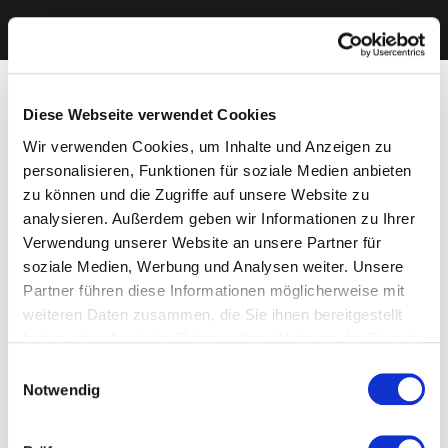
Diese Webseite verwendet Cookies
Wir verwenden Cookies, um Inhalte und Anzeigen zu
personalisieren, Funktionen für soziale Medien anbieten
zu können und die Zugriffe auf unsere Website zu
analysieren. Außerdem geben wir Informationen zu Ihrer
Verwendung unserer Website an unsere Partner für
soziale Medien, Werbung und Analysen weiter. Unsere
Partner führen diese Informationen möglicherweise mit
weiteren Daten zusammen, die Sie ihnen bereitgestellt
haben oder die sie im Rahmen Ihrer Nutzung der Dienste
gesammelt haben. Sie geben Einwilligung zu unseren
Einwilligungsauswahl
Cookies, wenn Sie unsere Webseite weiterhin nutzen.
Notwendig