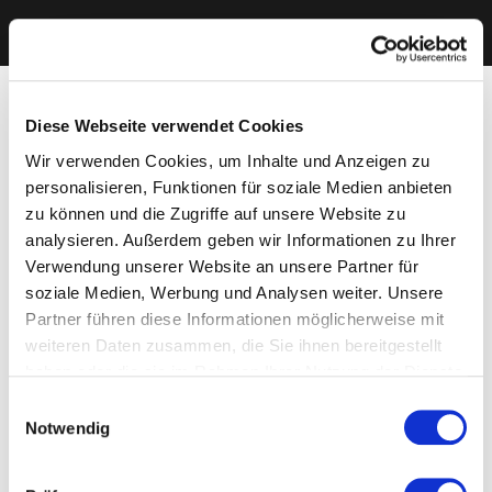
Diese Webseite verwendet Cookies
Wir verwenden Cookies, um Inhalte und Anzeigen zu
personalisieren, Funktionen für soziale Medien anbieten
zu können und die Zugriffe auf unsere Website zu
analysieren. Außerdem geben wir Informationen zu Ihrer
Verwendung unserer Website an unsere Partner für
soziale Medien, Werbung und Analysen weiter. Unsere
Partner führen diese Informationen möglicherweise mit
weiteren Daten zusammen, die Sie ihnen bereitgestellt
haben oder die sie im Rahmen Ihrer Nutzung der Dienste
gesammelt haben. Sie geben Einwilligung zu unseren
Einwilligungsauswahl
Cookies, wenn Sie unsere Webseite weiterhin nutzen.
Notwendig