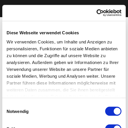
Diese Webseite verwendet Cookies
Wir verwenden Cookies, um Inhalte und Anzeigen zu
personalisieren, Funktionen für soziale Medien anbieten
zu können und die Zugriffe auf unsere Website zu
analysieren. Außerdem geben wir Informationen zu Ihrer
Verwendung unserer Website an unsere Partner für
soziale Medien, Werbung und Analysen weiter. Unsere
Partner führen diese Informationen möglicherweise mit
weiteren Daten zusammen, die Sie ihnen bereitgestellt
haben oder die sie im Rahmen Ihrer Nutzung der Dienste
gesammelt haben. Sie geben Einwilligung zu unseren
Einwilligungsauswahl
Cookies, wenn Sie unsere Webseite weiterhin nutzen.
Notwendig