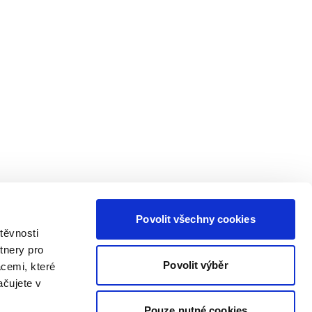
Povolit všechny cookies
těvnosti
tnery pro
Povolit výběr
acemi, které
ačujete v
Pouze nutné cookies