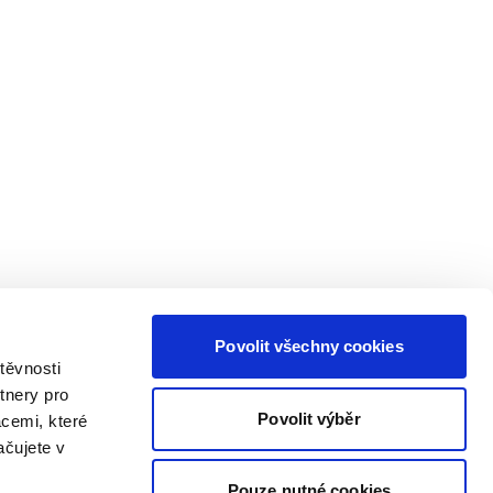
Povolit všechny cookies
těvnosti
tnery pro
Povolit výběr
acemi, které
ačujete v
Pouze nutné cookies