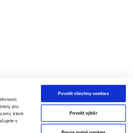
Povolit všechny cookies
těvnosti
tnery pro
Povolit výběr
acemi, které
ačujete v
Pouze nutné cookies