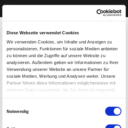
Diese Webseite verwendet Cookies
Wir verwenden Cookies, um Inhalte und Anzeigen zu
personalisieren, Funktionen für soziale Medien anbieten
zu können und die Zugriffe auf unsere Website zu
analysieren. Außerdem geben wir Informationen zu Ihrer
Verwendung unserer Website an unsere Partner für
soziale Medien, Werbung und Analysen weiter. Unsere
Partner führen diese Informationen möglicherweise mit
weiteren Daten zusammen, die Sie ihnen bereitgestellt
haben oder die sie im Rahmen Ihrer Nutzung der Dienste
gesammelt haben. Sie geben Einwilligung zu unseren
Einwilligungsauswahl
Cookies, wenn Sie unsere Webseite weiterhin nutzen.
Notwendig