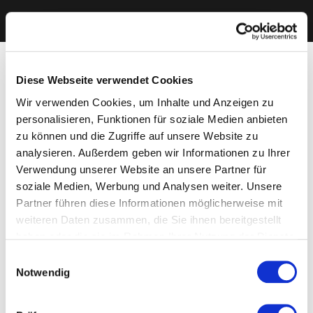
Diese Webseite verwendet Cookies
Wir verwenden Cookies, um Inhalte und Anzeigen zu
personalisieren, Funktionen für soziale Medien anbieten
zu können und die Zugriffe auf unsere Website zu
analysieren. Außerdem geben wir Informationen zu Ihrer
Verwendung unserer Website an unsere Partner für
soziale Medien, Werbung und Analysen weiter. Unsere
Partner führen diese Informationen möglicherweise mit
weiteren Daten zusammen, die Sie ihnen bereitgestellt
haben oder die sie im Rahmen Ihrer Nutzung der Dienste
gesammelt haben. Sie geben Einwilligung zu unseren
Einwilligungsauswahl
Cookies, wenn Sie unsere Webseite weiterhin nutzen.
Notwendig