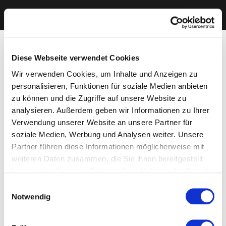
Diese Webseite verwendet Cookies
Wir verwenden Cookies, um Inhalte und Anzeigen zu
personalisieren, Funktionen für soziale Medien anbieten
zu können und die Zugriffe auf unsere Website zu
analysieren. Außerdem geben wir Informationen zu Ihrer
Verwendung unserer Website an unsere Partner für
soziale Medien, Werbung und Analysen weiter. Unsere
Partner führen diese Informationen möglicherweise mit
weiteren Daten zusammen, die Sie ihnen bereitgestellt
haben oder die sie im Rahmen Ihrer Nutzung der Dienste
gesammelt haben. Sie geben Einwilligung zu unseren
Einwilligungsauswahl
Cookies, wenn Sie unsere Webseite weiterhin nutzen.
Notwendig