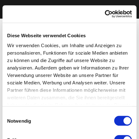
Diese Webseite verwendet Cookies
Wir verwenden Cookies, um Inhalte und Anzeigen zu
personalisieren, Funktionen für soziale Medien anbieten
zu können und die Zugriffe auf unsere Website zu
analysieren. Außerdem geben wir Informationen zu Ihrer
Verwendung unserer Website an unsere Partner für
soziale Medien, Werbung und Analysen weiter. Unsere
Partner führen diese Informationen möglicherweise mit
weiteren Daten zusammen, die Sie ihnen bereitgestellt
haben oder die sie im Rahmen Ihrer Nutzung der Dienste
gesammelt haben. Sie geben Einwilligung zu unseren
Einwilligungsauswahl
Cookies, wenn Sie unsere Webseite weiterhin nutzen.
Notwendig