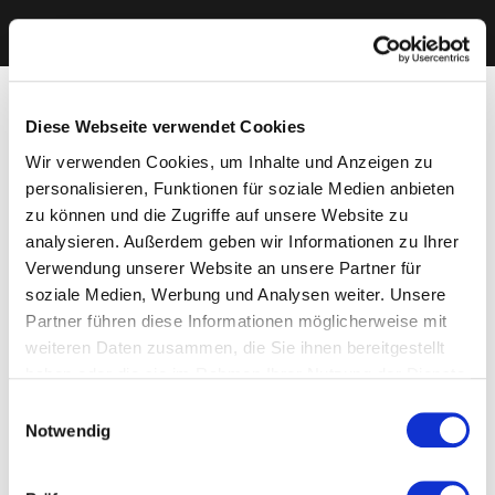
Diese Webseite verwendet Cookies
Wir verwenden Cookies, um Inhalte und Anzeigen zu
personalisieren, Funktionen für soziale Medien anbieten
zu können und die Zugriffe auf unsere Website zu
analysieren. Außerdem geben wir Informationen zu Ihrer
Verwendung unserer Website an unsere Partner für
soziale Medien, Werbung und Analysen weiter. Unsere
Partner führen diese Informationen möglicherweise mit
weiteren Daten zusammen, die Sie ihnen bereitgestellt
haben oder die sie im Rahmen Ihrer Nutzung der Dienste
gesammelt haben. Sie geben Einwilligung zu unseren
Einwilligungsauswahl
Cookies, wenn Sie unsere Webseite weiterhin nutzen.
Notwendig