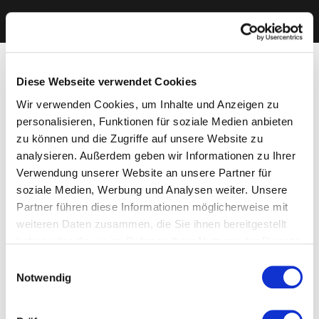
Diese Webseite verwendet Cookies
Wir verwenden Cookies, um Inhalte und Anzeigen zu
personalisieren, Funktionen für soziale Medien anbieten
zu können und die Zugriffe auf unsere Website zu
analysieren. Außerdem geben wir Informationen zu Ihrer
Verwendung unserer Website an unsere Partner für
soziale Medien, Werbung und Analysen weiter. Unsere
Partner führen diese Informationen möglicherweise mit
weiteren Daten zusammen, die Sie ihnen bereitgestellt
haben oder die sie im Rahmen Ihrer Nutzung der Dienste
gesammelt haben. Sie geben Einwilligung zu unseren
Einwilligungsauswahl
Cookies, wenn Sie unsere Webseite weiterhin nutzen.
Notwendig