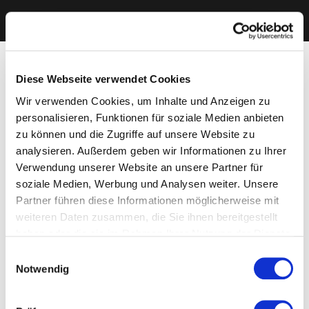
Diese Webseite verwendet Cookies
Wir verwenden Cookies, um Inhalte und Anzeigen zu
personalisieren, Funktionen für soziale Medien anbieten
zu können und die Zugriffe auf unsere Website zu
analysieren. Außerdem geben wir Informationen zu Ihrer
Verwendung unserer Website an unsere Partner für
soziale Medien, Werbung und Analysen weiter. Unsere
Partner führen diese Informationen möglicherweise mit
weiteren Daten zusammen, die Sie ihnen bereitgestellt
haben oder die sie im Rahmen Ihrer Nutzung der Dienste
gesammelt haben. Sie geben Einwilligung zu unseren
Einwilligungsauswahl
Cookies, wenn Sie unsere Webseite weiterhin nutzen.
Notwendig