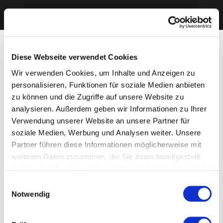
Diese Webseite verwendet Cookies
Wir verwenden Cookies, um Inhalte und Anzeigen zu
personalisieren, Funktionen für soziale Medien anbieten
zu können und die Zugriffe auf unsere Website zu
analysieren. Außerdem geben wir Informationen zu Ihrer
Verwendung unserer Website an unsere Partner für
soziale Medien, Werbung und Analysen weiter. Unsere
Partner führen diese Informationen möglicherweise mit
weiteren Daten zusammen, die Sie ihnen bereitgestellt
haben oder die sie im Rahmen Ihrer Nutzung der Dienste
gesammelt haben. Sie geben Einwilligung zu unseren
Einwilligungsauswahl
Cookies, wenn Sie unsere Webseite weiterhin nutzen.
Notwendig