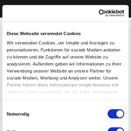
Diese Webseite verwendet Cookies
Wir verwenden Cookies, um Inhalte und Anzeigen zu
personalisieren, Funktionen für soziale Medien anbieten
zu können und die Zugriffe auf unsere Website zu
analysieren. Außerdem geben wir Informationen zu Ihrer
Verwendung unserer Website an unsere Partner für
soziale Medien, Werbung und Analysen weiter. Unsere
Partner führen diese Informationen möglicherweise mit
weiteren Daten zusammen, die Sie ihnen bereitgestellt
haben oder die sie im Rahmen Ihrer Nutzung der Dienste
gesammelt haben. Sie geben Einwilligung zu unseren
Einwilligungsauswahl
Cookies, wenn Sie unsere Webseite weiterhin nutzen.
Notwendig