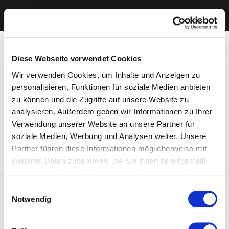
Diese Webseite verwendet Cookies
Wir verwenden Cookies, um Inhalte und Anzeigen zu
personalisieren, Funktionen für soziale Medien anbieten
zu können und die Zugriffe auf unsere Website zu
analysieren. Außerdem geben wir Informationen zu Ihrer
Verwendung unserer Website an unsere Partner für
soziale Medien, Werbung und Analysen weiter. Unsere
Partner führen diese Informationen möglicherweise mit
weiteren Daten zusammen, die Sie ihnen bereitgestellt
haben oder die sie im Rahmen Ihrer Nutzung der Dienste
gesammelt haben. Sie geben Einwilligung zu unseren
Einwilligungsauswahl
Cookies, wenn Sie unsere Webseite weiterhin nutzen.
Notwendig