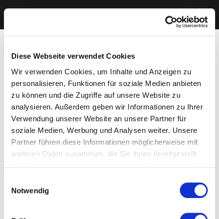
Diese Webseite verwendet Cookies
Wir verwenden Cookies, um Inhalte und Anzeigen zu
personalisieren, Funktionen für soziale Medien anbieten
zu können und die Zugriffe auf unsere Website zu
analysieren. Außerdem geben wir Informationen zu Ihrer
Verwendung unserer Website an unsere Partner für
soziale Medien, Werbung und Analysen weiter. Unsere
Partner führen diese Informationen möglicherweise mit
weiteren Daten zusammen, die Sie ihnen bereitgestellt
haben oder die sie im Rahmen Ihrer Nutzung der Dienste
gesammelt haben. Sie geben Einwilligung zu unseren
Einwilligungsauswahl
Cookies, wenn Sie unsere Webseite weiterhin nutzen.
Notwendig