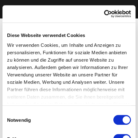
Diese Webseite verwendet Cookies
Wir verwenden Cookies, um Inhalte und Anzeigen zu
personalisieren, Funktionen für soziale Medien anbieten
zu können und die Zugriffe auf unsere Website zu
analysieren. Außerdem geben wir Informationen zu Ihrer
Verwendung unserer Website an unsere Partner für
soziale Medien, Werbung und Analysen weiter. Unsere
Partner führen diese Informationen möglicherweise mit
weiteren Daten zusammen, die Sie ihnen bereitgestellt
haben oder die sie im Rahmen Ihrer Nutzung der Dienste
gesammelt haben. Sie geben Einwilligung zu unseren
Einwilligungsauswahl
Cookies, wenn Sie unsere Webseite weiterhin nutzen.
Notwendig