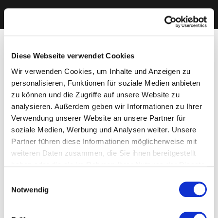
Diese Webseite verwendet Cookies
Wir verwenden Cookies, um Inhalte und Anzeigen zu
personalisieren, Funktionen für soziale Medien anbieten
zu können und die Zugriffe auf unsere Website zu
analysieren. Außerdem geben wir Informationen zu Ihrer
Verwendung unserer Website an unsere Partner für
soziale Medien, Werbung und Analysen weiter. Unsere
Partner führen diese Informationen möglicherweise mit
weiteren Daten zusammen, die Sie ihnen bereitgestellt
haben oder die sie im Rahmen Ihrer Nutzung der Dienste
gesammelt haben. Sie geben Einwilligung zu unseren
Einwilligungsauswahl
Cookies, wenn Sie unsere Webseite weiterhin nutzen.
Notwendig