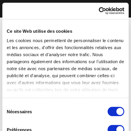
Ce site Web utilise des cookies
Les cookies nous permettent de personnaliser le contenu
et les annonces, d'offrir des fonctionnalités relatives aux
médias sociaux et d'analyser notre trafic. Nous
partageons également des informations sur l'utilisation de
notre site avec nos partenaires de médias sociaux, de
publicité et d'analyse, qui peuvent combiner celles-ci
avec d'autres informations que vous leur avez fournies
ou qu'ils ont collectées lors de votre utilisation de leurs
services. Vous consentez à nos cookies si vous
continuez à utiliser notre site Web.
Sélection
Nécessaires
du
consentement
Préférences