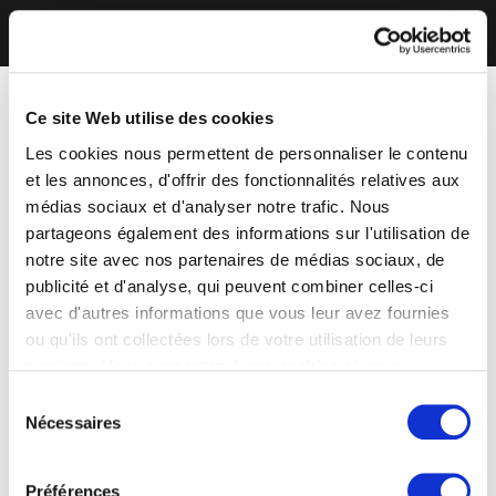
Ce site Web utilise des cookies
Les cookies nous permettent de personnaliser le contenu
et les annonces, d'offrir des fonctionnalités relatives aux
médias sociaux et d'analyser notre trafic. Nous
partageons également des informations sur l'utilisation de
notre site avec nos partenaires de médias sociaux, de
publicité et d'analyse, qui peuvent combiner celles-ci
avec d'autres informations que vous leur avez fournies
ou qu'ils ont collectées lors de votre utilisation de leurs
services. Vous consentez à nos cookies si vous
continuez à utiliser notre site Web.
Sélection
Nécessaires
du
consentement
Préférences