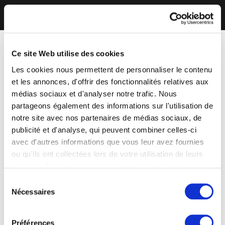
Ce site Web utilise des cookies
Les cookies nous permettent de personnaliser le contenu
et les annonces, d'offrir des fonctionnalités relatives aux
médias sociaux et d'analyser notre trafic. Nous
partageons également des informations sur l'utilisation de
notre site avec nos partenaires de médias sociaux, de
publicité et d'analyse, qui peuvent combiner celles-ci
avec d'autres informations que vous leur avez fournies
ou qu'ils ont collectées lors de votre utilisation de leurs
services. Vous consentez à nos cookies si vous
continuez à utiliser notre site Web.
Sélection
Nécessaires
du
consentement
Préférences