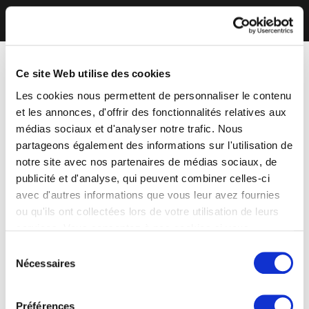
Ce site Web utilise des cookies
Les cookies nous permettent de personnaliser le contenu
et les annonces, d'offrir des fonctionnalités relatives aux
médias sociaux et d'analyser notre trafic. Nous
partageons également des informations sur l'utilisation de
notre site avec nos partenaires de médias sociaux, de
publicité et d'analyse, qui peuvent combiner celles-ci
avec d'autres informations que vous leur avez fournies
ou qu'ils ont collectées lors de votre utilisation de leurs
services. Vous consentez à nos cookies si vous
continuez à utiliser notre site Web.
Sélection
Nécessaires
du
consentement
Préférences