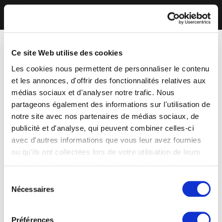
Ce site Web utilise des cookies
Les cookies nous permettent de personnaliser le contenu
et les annonces, d'offrir des fonctionnalités relatives aux
médias sociaux et d'analyser notre trafic. Nous
partageons également des informations sur l'utilisation de
notre site avec nos partenaires de médias sociaux, de
publicité et d'analyse, qui peuvent combiner celles-ci
avec d'autres informations que vous leur avez fournies
ou qu'ils ont collectées lors de votre utilisation de leurs
services. Vous consentez à nos cookies si vous
continuez à utiliser notre site Web.
Sélection
Nécessaires
du
consentement
Préférences