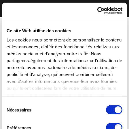
Ce site Web utilise des cookies
Les cookies nous permettent de personnaliser le contenu
et les annonces, d'offrir des fonctionnalités relatives aux
médias sociaux et d'analyser notre trafic. Nous
partageons également des informations sur l'utilisation de
notre site avec nos partenaires de médias sociaux, de
publicité et d'analyse, qui peuvent combiner celles-ci
avec d'autres informations que vous leur avez fournies
ou qu'ils ont collectées lors de votre utilisation de leurs
services. Vous consentez à nos cookies si vous
continuez à utiliser notre site Web.
Sélection
Nécessaires
du
consentement
Préférences