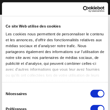
Ce site Web utilise des cookies
Les cookies nous permettent de personnaliser le contenu
et les annonces, d'offrir des fonctionnalités relatives aux
médias sociaux et d'analyser notre trafic. Nous
partageons également des informations sur l'utilisation de
notre site avec nos partenaires de médias sociaux, de
publicité et d'analyse, qui peuvent combiner celles-ci
avec d'autres informations que vous leur avez fournies
ou qu'ils ont collectées lors de votre utilisation de leurs
services. Vous consentez à nos cookies si vous
continuez à utiliser notre site Web.
Sélection
Nécessaires
du
consentement
Préférences