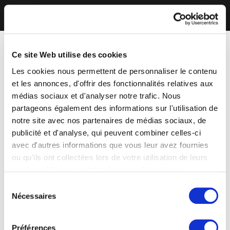
Ce site Web utilise des cookies
Les cookies nous permettent de personnaliser le contenu
et les annonces, d'offrir des fonctionnalités relatives aux
médias sociaux et d'analyser notre trafic. Nous
partageons également des informations sur l'utilisation de
notre site avec nos partenaires de médias sociaux, de
publicité et d'analyse, qui peuvent combiner celles-ci
avec d'autres informations que vous leur avez fournies
ou qu'ils ont collectées lors de votre utilisation de leurs
services. Vous consentez à nos cookies si vous
continuez à utiliser notre site Web.
Sélection
Nécessaires
du
consentement
Préférences