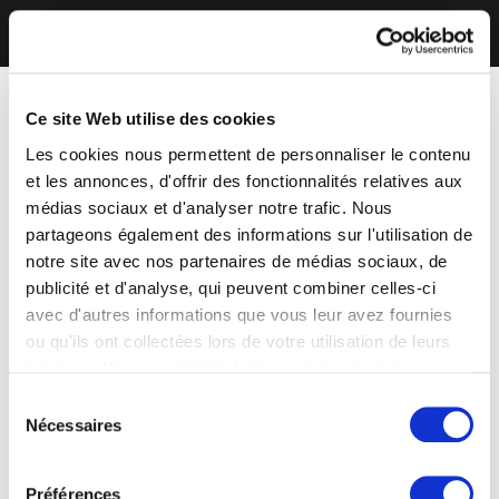
Ce site Web utilise des cookies
Les cookies nous permettent de personnaliser le contenu
et les annonces, d'offrir des fonctionnalités relatives aux
médias sociaux et d'analyser notre trafic. Nous
partageons également des informations sur l'utilisation de
notre site avec nos partenaires de médias sociaux, de
publicité et d'analyse, qui peuvent combiner celles-ci
avec d'autres informations que vous leur avez fournies
ou qu'ils ont collectées lors de votre utilisation de leurs
services. Vous consentez à nos cookies si vous
continuez à utiliser notre site Web.
Sélection
Nécessaires
du
consentement
Préférences