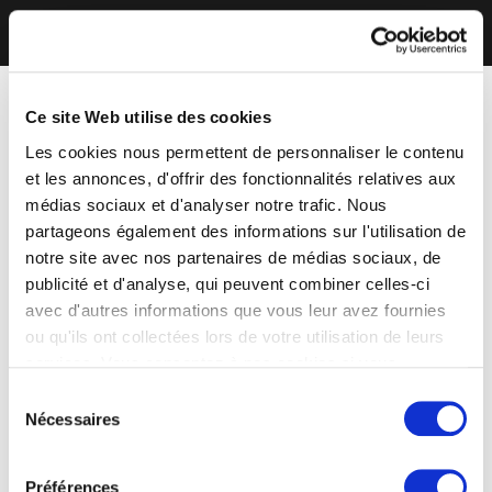
Ce site Web utilise des cookies
Les cookies nous permettent de personnaliser le contenu
et les annonces, d'offrir des fonctionnalités relatives aux
médias sociaux et d'analyser notre trafic. Nous
partageons également des informations sur l'utilisation de
notre site avec nos partenaires de médias sociaux, de
publicité et d'analyse, qui peuvent combiner celles-ci
avec d'autres informations que vous leur avez fournies
ou qu'ils ont collectées lors de votre utilisation de leurs
services. Vous consentez à nos cookies si vous
continuez à utiliser notre site Web.
Sélection
Nécessaires
du
consentement
Préférences