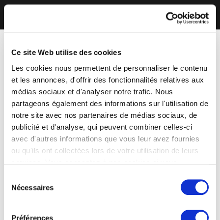
Ce site Web utilise des cookies
Les cookies nous permettent de personnaliser le contenu
et les annonces, d'offrir des fonctionnalités relatives aux
médias sociaux et d'analyser notre trafic. Nous
partageons également des informations sur l'utilisation de
notre site avec nos partenaires de médias sociaux, de
publicité et d'analyse, qui peuvent combiner celles-ci
avec d'autres informations que vous leur avez fournies
ou qu'ils ont collectées lors de votre utilisation de leurs
services. Vous consentez à nos cookies si vous
continuez à utiliser notre site Web.
Sélection
Nécessaires
du
consentement
Préférences