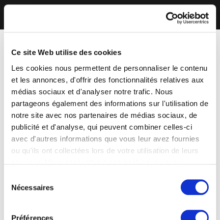
Ce site Web utilise des cookies
Les cookies nous permettent de personnaliser le contenu
et les annonces, d'offrir des fonctionnalités relatives aux
médias sociaux et d'analyser notre trafic. Nous
partageons également des informations sur l'utilisation de
notre site avec nos partenaires de médias sociaux, de
publicité et d'analyse, qui peuvent combiner celles-ci
avec d'autres informations que vous leur avez fournies
ou qu'ils ont collectées lors de votre utilisation de leurs
services. Vous consentez à nos cookies si vous
continuez à utiliser notre site Web.
Sélection
Nécessaires
du
consentement
Préférences