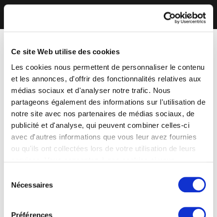
Ce site Web utilise des cookies
Les cookies nous permettent de personnaliser le contenu
et les annonces, d'offrir des fonctionnalités relatives aux
médias sociaux et d'analyser notre trafic. Nous
partageons également des informations sur l'utilisation de
notre site avec nos partenaires de médias sociaux, de
publicité et d'analyse, qui peuvent combiner celles-ci
avec d'autres informations que vous leur avez fournies
ou qu'ils ont collectées lors de votre utilisation de leurs
services. Vous consentez à nos cookies si vous
continuez à utiliser notre site Web.
Sélection
Nécessaires
du
consentement
Préférences