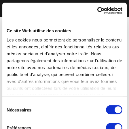
Ce site Web utilise des cookies
Les cookies nous permettent de personnaliser le contenu
et les annonces, d'offrir des fonctionnalités relatives aux
médias sociaux et d'analyser notre trafic. Nous
partageons également des informations sur l'utilisation de
notre site avec nos partenaires de médias sociaux, de
publicité et d'analyse, qui peuvent combiner celles-ci
avec d'autres informations que vous leur avez fournies
ou qu'ils ont collectées lors de votre utilisation de leurs
services. Vous consentez à nos cookies si vous
continuez à utiliser notre site Web.
Sélection
Nécessaires
du
consentement
Préférences