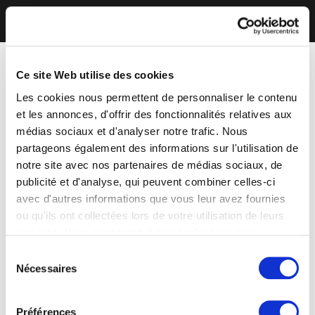
Ce site Web utilise des cookies
Les cookies nous permettent de personnaliser le contenu
et les annonces, d'offrir des fonctionnalités relatives aux
médias sociaux et d'analyser notre trafic. Nous
partageons également des informations sur l'utilisation de
notre site avec nos partenaires de médias sociaux, de
publicité et d'analyse, qui peuvent combiner celles-ci
avec d'autres informations que vous leur avez fournies
ou qu'ils ont collectées lors de votre utilisation de leurs
services. Vous consentez à nos cookies si vous
continuez à utiliser notre site Web.
Sélection
Nécessaires
du
consentement
Préférences