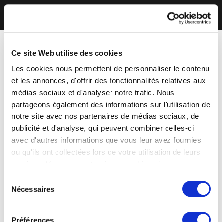
Ce site Web utilise des cookies
Les cookies nous permettent de personnaliser le contenu
et les annonces, d'offrir des fonctionnalités relatives aux
médias sociaux et d'analyser notre trafic. Nous
partageons également des informations sur l'utilisation de
notre site avec nos partenaires de médias sociaux, de
publicité et d'analyse, qui peuvent combiner celles-ci
avec d'autres informations que vous leur avez fournies
ou qu'ils ont collectées lors de votre utilisation de leurs
services. Vous consentez à nos cookies si vous
continuez à utiliser notre site Web.
Sélection
Nécessaires
du
consentement
Préférences