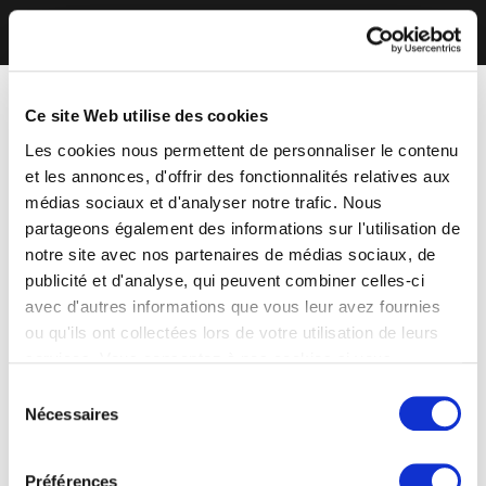
Ce site Web utilise des cookies
Les cookies nous permettent de personnaliser le contenu
et les annonces, d'offrir des fonctionnalités relatives aux
médias sociaux et d'analyser notre trafic. Nous
partageons également des informations sur l'utilisation de
notre site avec nos partenaires de médias sociaux, de
publicité et d'analyse, qui peuvent combiner celles-ci
avec d'autres informations que vous leur avez fournies
ou qu'ils ont collectées lors de votre utilisation de leurs
services. Vous consentez à nos cookies si vous
continuez à utiliser notre site Web.
Sélection
Nécessaires
du
consentement
Préférences