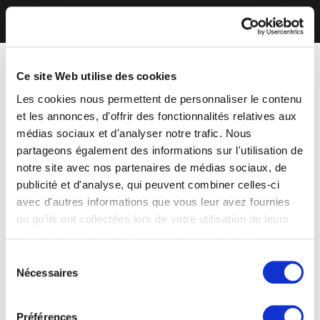
Ce site Web utilise des cookies
Les cookies nous permettent de personnaliser le contenu
et les annonces, d'offrir des fonctionnalités relatives aux
médias sociaux et d'analyser notre trafic. Nous
partageons également des informations sur l'utilisation de
notre site avec nos partenaires de médias sociaux, de
publicité et d'analyse, qui peuvent combiner celles-ci
avec d'autres informations que vous leur avez fournies
ou qu'ils ont collectées lors de votre utilisation de leurs
services. Vous consentez à nos cookies si vous
continuez à utiliser notre site Web.
Sélection
Nécessaires
du
consentement
Préférences