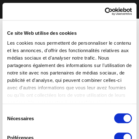
Ce site Web utilise des cookies
Les cookies nous permettent de personnaliser le contenu
et les annonces, d'offrir des fonctionnalités relatives aux
médias sociaux et d'analyser notre trafic. Nous
partageons également des informations sur l'utilisation de
notre site avec nos partenaires de médias sociaux, de
publicité et d'analyse, qui peuvent combiner celles-ci
avec d'autres informations que vous leur avez fournies
ou qu'ils ont collectées lors de votre utilisation de leurs
services. Vous consentez à nos cookies si vous
continuez à utiliser notre site Web.
Sélection
Nécessaires
du
consentement
Préférences