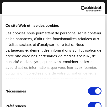
Ce site Web utilise des cookies
Les cookies nous permettent de personnaliser le contenu
et les annonces, d'offrir des fonctionnalités relatives aux
médias sociaux et d'analyser notre trafic. Nous
partageons également des informations sur l'utilisation de
notre site avec nos partenaires de médias sociaux, de
publicité et d'analyse, qui peuvent combiner celles-ci
avec d'autres informations que vous leur avez fournies
ou qu'ils ont collectées lors de votre utilisation de leurs
services. Vous consentez à nos cookies si vous
continuez à utiliser notre site Web.
Sélection
Nécessaires
du
consentement
Préférences