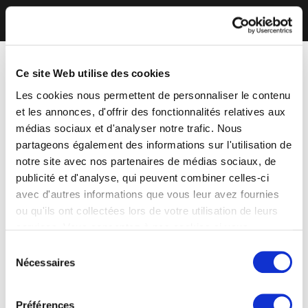
Ce site Web utilise des cookies
Les cookies nous permettent de personnaliser le contenu
et les annonces, d'offrir des fonctionnalités relatives aux
médias sociaux et d'analyser notre trafic. Nous
partageons également des informations sur l'utilisation de
notre site avec nos partenaires de médias sociaux, de
publicité et d'analyse, qui peuvent combiner celles-ci
avec d'autres informations que vous leur avez fournies
ou qu'ils ont collectées lors de votre utilisation de leurs
services. Vous consentez à nos cookies si vous
continuez à utiliser notre site Web.
Sélection
Nécessaires
du
consentement
Préférences