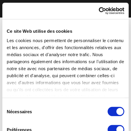
Ce site Web utilise des cookies
Les cookies nous permettent de personnaliser le contenu
et les annonces, d'offrir des fonctionnalités relatives aux
médias sociaux et d'analyser notre trafic. Nous
partageons également des informations sur l'utilisation de
notre site avec nos partenaires de médias sociaux, de
publicité et d'analyse, qui peuvent combiner celles-ci
avec d'autres informations que vous leur avez fournies
ou qu'ils ont collectées lors de votre utilisation de leurs
services. Vous consentez à nos cookies si vous
continuez à utiliser notre site Web.
Sélection
Nécessaires
du
consentement
Préférences