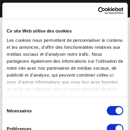
Ce site Web utilise des cookies
Les cookies nous permettent de personnaliser le contenu
et les annonces, d'offrir des fonctionnalités relatives aux
médias sociaux et d'analyser notre trafic. Nous
partageons également des informations sur l'utilisation de
notre site avec nos partenaires de médias sociaux, de
publicité et d'analyse, qui peuvent combiner celles-ci
avec d'autres informations que vous leur avez fournies
ou qu'ils ont collectées lors de votre utilisation de leurs
services. Vous consentez à nos cookies si vous
continuez à utiliser notre site Web.
Sélection
Nécessaires
du
consentement
Préférences