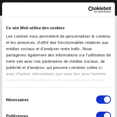
Ce site Web utilise des cookies
Les cookies nous permettent de personnaliser le contenu
et les annonces, d'offrir des fonctionnalités relatives aux
médias sociaux et d'analyser notre trafic. Nous
partageons également des informations sur l'utilisation de
notre site avec nos partenaires de médias sociaux, de
publicité et d'analyse, qui peuvent combiner celles-ci
avec d'autres informations que vous leur avez fournies
ou qu'ils ont collectées lors de votre utilisation de leurs
services. Vous consentez à nos cookies si vous
continuez à utiliser notre site Web.
Sélection
Nécessaires
du
consentement
Préférences